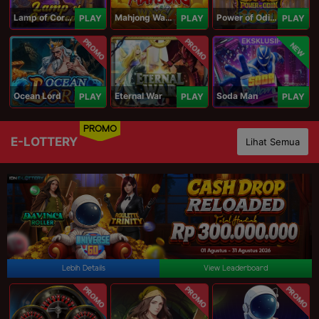
Lamp of Cornucopia
Mahjong Ways IV
Power of Odin 1000
PLAY
PLAY
PLAY
PROMO
PROMO
NEW
Ocean Lord
Eternal War
Soda Man
PLAY
PLAY
PLAY
PROMO
E-LOTTERY
Lihat Semua
Lebih Details
View Leaderboard
PROMO
PROMO
PROMO