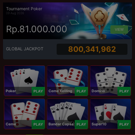
Tournament Poker
09 Aug 2026
Rp.81.000.000
VIEW
800,341,962
GLOBAL JACKPOT
Poker
Ceme Keliling
Domino
PLAY
PLAY
PLAY
Ceme
Bandar Capsa
Super10
PLAY
PLAY
PLAY