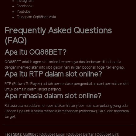
Instagram
Facebook
Youtube
Telegram Qq88bet Asia
Frequently Asked Questions
(FAQ)
Apa Itu QQ88BET?
QQ88BET adalah agen slot online terpercaya dan terbesar di Indonesia
dengan menyediakan info slot gacor hari ini dan bocoran togel terlengkap.
Apa itu RTP dalam slot online?
RTP (Return To Player) adalah persentase pengembalian dari permainan slot
untuk pemain dalam jangka panjang.
Apa rahasia dalam slot online?
Rahasia utama adalah memperhatikan history bermain dan peluang yang ada.
Jangan lupa untuk selalu menarik kemenangan (withdraw) jika sudah mencapai
target.
Tags Slots:
Qq88bet
|
Qq88bet Login
|
Qq88bet Daftar
|
Qq88bet Link