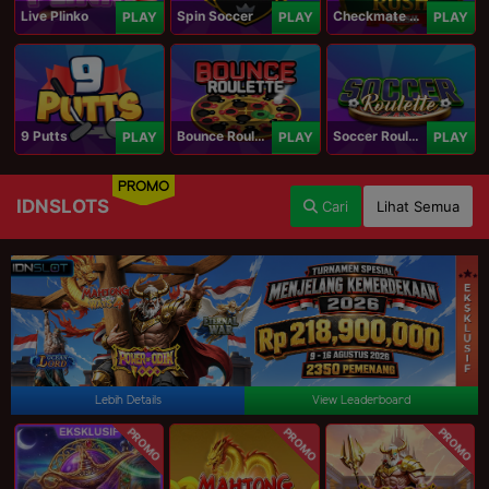
Live Plinko
Spin Soccer
Checkmate Rush
PLAY
PLAY
PLAY
9 Putts
Bounce Roulette
Soccer Roulette
PLAY
PLAY
PLAY
PROMO
IDNSLOTS
Cari
Lihat Semua
Lebih Details
View Leaderboard
PROMO
PROMO
PROMO