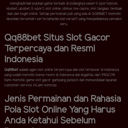
menghadirkan puluhan game terbaik di bidangnya seperti sportsbook,
sbobet, ubobet, E-sport, slot online, idnlive, live casino, mm tangkas, tembak
ikan dan togel online. Setiap permainan judi yang ada di QQ88BET memiliki
keunikan tersendiri serta tampilan bervariatif yang menjadikannya semakin
seru.
Qq88bet Situs Slot Gacor
Terpercaya dan Resmi
Indonesia
Qq88bet
adalah agen slot online terpercaya dan slot terbesar di Indonesia
yang sudah memiliki lisensi resmi di Indonesia dan legalitas dari PAGCOR.
Kami memiliki game slot gacor gampang jackpot dan menyediakan layanan
customer service 24 jam nonstop.
Jenis Permainan dan Rahasia
Pola Slot Online Yang Harus
Anda Ketahui Sebelum